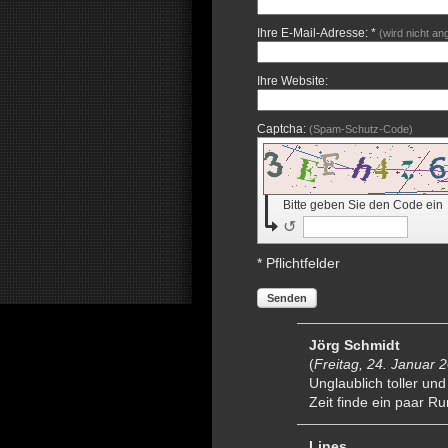
Ihre E-Mail-Adresse: *
(wird nicht an
Ihre Website:
Captcha:
(Spam-Schutz-Code)
Bitte geben Sie den Code ein
↺
* Pflichtfelder
Senden
Jörg Schmidt
(
Freitag, 24. Januar 
Unglaublich toller un
Zeit finde ein paar R
Lines